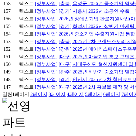
158
텍스트
[정부사업]
[충북] 음성군 2026년 중소기업 역
157
텍스트
[정부사업]
[경기] 시흥시 2026년 소공인 수
156
텍스트
[정부사업]
2026년 장애인기업 판로지원사업(마
155
텍스트
[정부사업]
[경기] 화성시 2026년 상반기 마케팅
154
텍스트
[정부사업]
2026년 중소기업 수출지원사업 통합
153
텍스트
[정부사업]
[충북] 2025년 2차 브랜드스토리 
152
텍스트
[정부사업]
[강원] 2025년 메이커스페이스구축
151
텍스트
[정부사업]
[대구] 2025년 마을기업 홍보 콘텐
150
텍스트
[정부사업]
[대구] 서대구산단 혁신지원센터 및
149
텍스트
[정부사업]
[광주] 2025년 하반기 중소기업 밀
148
텍스트
[정부사업]
[경기] 안산시 2025년 2차 청년큐
147
텍스트
[정부사업]
[대구] 2025년 2차 홍보물 제작 및 
열린
1
페이지
2
페이지
3
페이지
4
페이지
5
페이지
6
페이지
7
페이