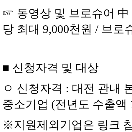
☞
동영상 및 브로슈어
中
당 최대
9,000
천원
/
브로
■
신청자격 및 대상
ㅇ
신청자격
:
대전 관내 
중소기업
(
전년도 수출액
※
지원제외기업은 링크 