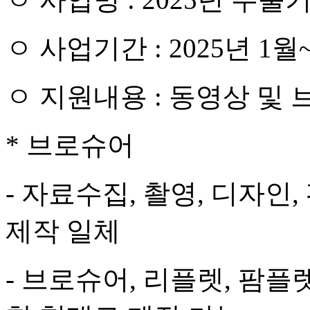
ㅇ
사업기간
: 2025
년
1
월
ㅇ
지원내용
:
동영상 및
*
브로슈어
-
자료수집
,
촬영
,
디자인
,
제작 일체
-
브로슈어
,
리플렛
,
팜플