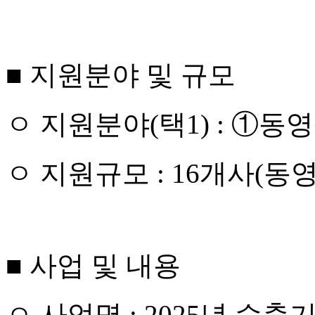
■
지원분야 및 규모
ㅇ
지원분야
(
택
1) :
①
동영
ㅇ
지원규모
: 16
개사
(
동영
■
사업 및 내용
ㅇ
사업명
:
2025
년 수출기